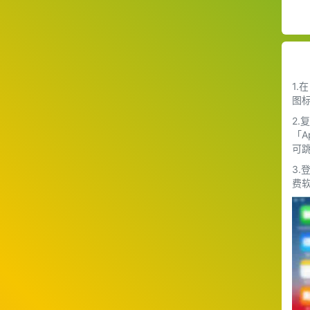
1.
图
2
「A
可
3
费