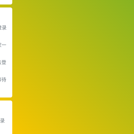
登录
！
家一
去登
等待
登录