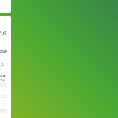
「头像
登录即
载免